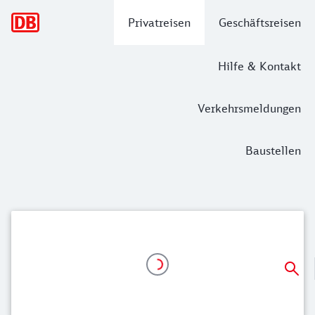
Hauptnavigation
Privatreisen
Geschäftsreisen
Hilfe & Kontakt
Verkehrsmeldungen
Baustellen
Mit unserem Super Sparpreis günstig
Ab 28,99 Euro auf kurzen Strecken, z.B. von Hamburg nac
Ab 41,99 Euro auf längeren Strecken, z.B. von Berlin nach