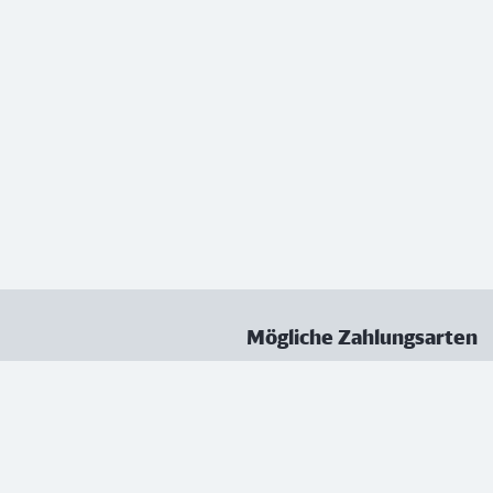
Mögliche Zahlungsarten
ungen
Datenschutz
Nutzungsbedingungen
Vertrag kündigen