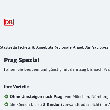
Hauptnavigation
Prag-Spezial
Startseite
Tickets & Angebote
Regionale Angebote
Prag-Spezi
Fahren Sie bequem und günstig mit dem Zug bis nach Prag
Prag-Spezial
Fahren Sie bequem und günstig mit dem Zug bis nach Pr
Ihre Vorteile
Ohne Umsteigen nach Prag
, von München, Nürnberg
Sie können bis zu
3 Kinder
(verwandt oder nicht) im A