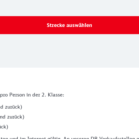
Strecke auswählen
pro Person in der 2. Klasse:
nd zurück)
und zurück)
ück)
 und im Internet gültig. An unseren DB Verkaufsstellen erh