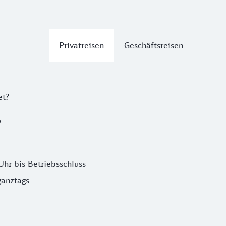
Privatreisen
Geschäftsreisen
et?
?
hr bis Betriebsschluss
ganztags