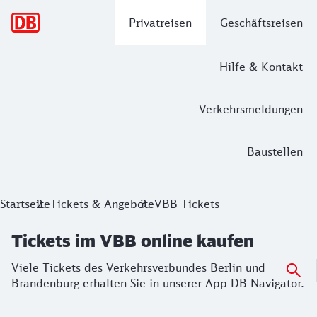
Hauptnavigation
Privatreisen
Geschäftsreisen
Hilfe & Kontakt
Verkehrsmeldungen
Baustellen
Tickets im VBB online kaufen
Startseite
Tickets & Angebote
VBB Tickets
Viele Tickets des Verkehrsverbundes Berlin und Brandenbur
Tickets im VBB online kaufen
Viele Tickets des Verkehrsverbundes Berlin und
Brandenburg erhalten Sie in unserer App DB Navigator.