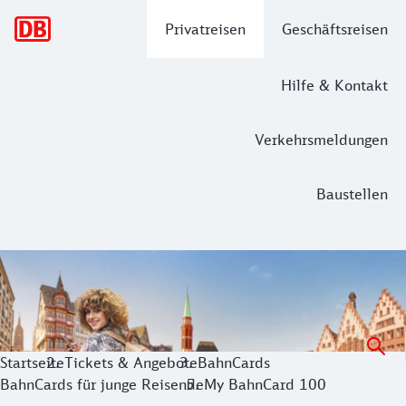
Hauptnavigation
Privatreisen
Geschäftsreisen
Hilfe & Kontakt
Verkehrsmeldungen
Baustellen
Die My BahnCard 100
Mit der My BahnCard 100 ein Jahr lang flexibel durch Deuts
Startseite
Tickets & Angebote
BahnCards
BahnCards für junge Reisende
My BahnCard 100