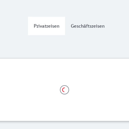
Privatreisen
Geschäftsreisen
b 21,99 Euro
em 1. Geltungstag gegen Entgelt oder innerhalb von 3 Stund