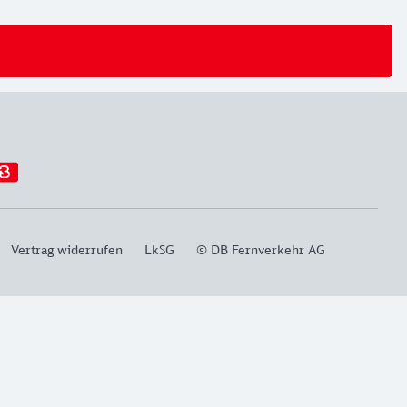
Vertrag widerrufen
LkSG
© DB Fernverkehr AG