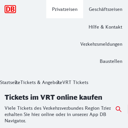
Hauptnavigation
Privatreisen
Geschäftsreisen
Hilfe & Kontakt
Verkehrsmeldungen
Baustellen
Tickets im VRT online kaufen
Startseite
Tickets & Angebote
VRT Tickets
Viele Tickets des Verkehrsverbundes Region Trier erhalten 
Tickets im VRT online kaufen
Viele Tickets des Verkehrsverbundes Region Trier
erhalten Sie hier online oder in unserer App DB
Navigator.