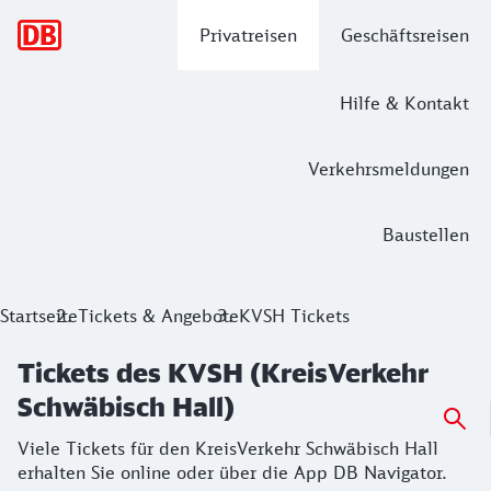
Hauptnavigation
Privatreisen
Geschäftsreisen
Hilfe & Kontakt
Verkehrsmeldungen
Baustellen
Tickets des KVSH (KreisVerkehr Schwä
Startseite
Tickets & Angebote
KVSH Tickets
Viele Tickets für den KreisVerkehr Schwäbisch Hall erhalte
Tickets des KVSH (KreisVerkehr
Schwäbisch Hall)
Viele Tickets für den KreisVerkehr Schwäbisch Hall
erhalten Sie online oder über die App DB Navigator.