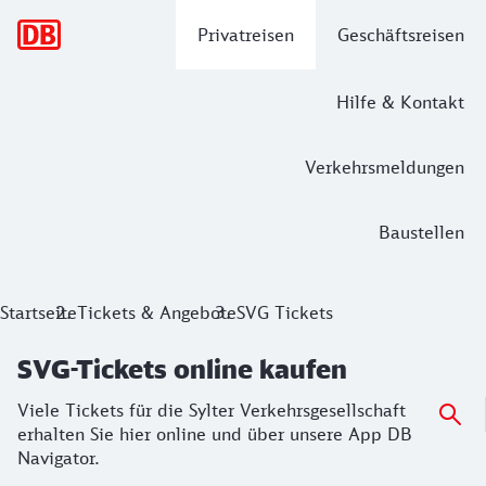
Hauptnavigation
Privatreisen
Geschäftsreisen
Hilfe & Kontakt
Verkehrsmeldungen
Baustellen
SVG-Tickets online kaufen
Startseite
Tickets & Angebote
SVG Tickets
Viele Tickets für die Sylter Verkehrsgesellschaft erhalten 
SVG-Tickets online kaufen
Viele Tickets für die Sylter Verkehrsgesellschaft
erhalten Sie hier online und über unsere App DB
Navigator.