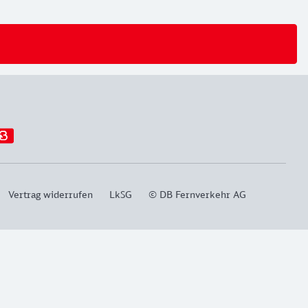
Vertrag widerrufen
LkSG
© DB Fernverkehr AG