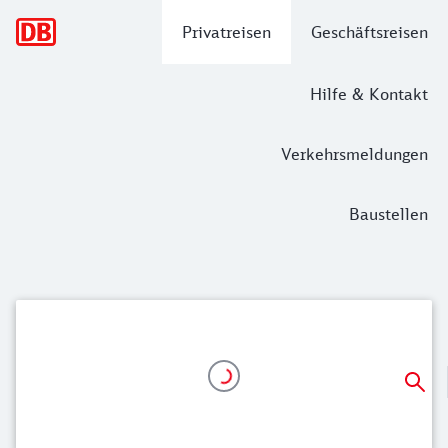
Hauptnavigation
Privatreisen
Geschäftsreisen
Hilfe & Kontakt
Verkehrsmeldungen
Baustellen
Reisen Sie mit dem Super Sparpreis g
Ab 37,99 Euro auf kurzen Strecken, z.B. von Hamburg nac
Ab 56,99 Euro auf längeren Strecken, z.B. von Hamburg na