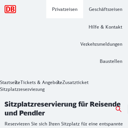
Hauptnavigation
Privatreisen
Geschäftsreisen
Hilfe & Kontakt
Verkehrsmeldungen
Baustellen
Sitzplatzreservierung für Reisende un
Startseite
Tickets & Angebote
Zusatzticket
Sitzplatzreservierung
Reservieren Sie sich Ihren Sitzplatz für eine entspannte Fa
Sitzplatzreservierung für Reisende
und Pendler
Reservieren Sie sich Ihren Sitzplatz für eine entspannte