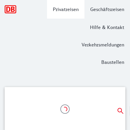
Hauptnavigation
Privatreisen
Geschäftsreisen
Hilfe & Kontakt
Verkehrsmeldungen
Baustellen
Günstig & schnell mit dem Sparpreis n
Ab 24,99 Euro nach Belgien, z. B. nach Liège und Brüssel.