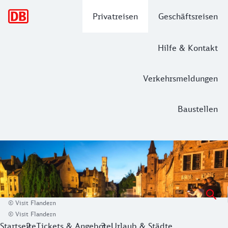
Hauptnavigation
Privatreisen
Geschäftsreisen
Hilfe & Kontakt
Verkehrsmeldungen
Baustellen
SummerRail: Mit der Bahn nach Fland
Schnell und komfortabel mit der Bahn zu erreichen, hat die 
© Visit Flandern
© Visit Flandern
Startseite
Tickets & Angebote
Urlaub & Städte