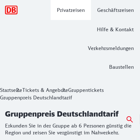
Hauptnavigation
Privatreisen
Geschäftsreisen
Hilfe & Kontakt
Verkehrsmeldungen
Baustellen
Gruppenpreis Deutschlandtarif
Startseite
Tickets & Angebote
Gruppentickets
Gruppenpreis Deutschlandtarif
Erkunden Sie in der Gruppe ab 6 Personen günstig die Regio
Gruppenpreis Deutschlandtarif
Erkunden Sie in der Gruppe ab 6 Personen günstig die
Region und reisen Sie vergünstigt im Nahverkehr.