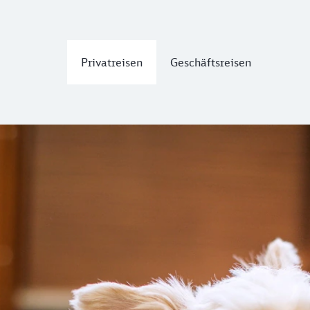
Privatreisen
Geschäftsreisen
men
se mitnehmen? Einfach Ticket hier online oder über die Ap
üssen
angeleint sein und einen Maulkorb
tragen.