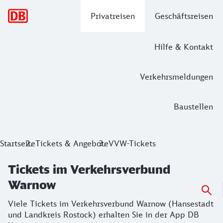
Hauptnavigation
Privatreisen
Geschäftsreisen
Hilfe & Kontakt
Verkehrsmeldungen
Baustellen
Tickets im Verkehrsverbund Warnow
Startseite
Tickets & Angebote
VVW-Tickets
Viele Tickets im Verkehrsverbund Warnow (Hansestadt und 
Tickets im Verkehrsverbund
Warnow
Viele Tickets im Verkehrsverbund Warnow (Hansestadt
und Landkreis Rostock) erhalten Sie in der App DB