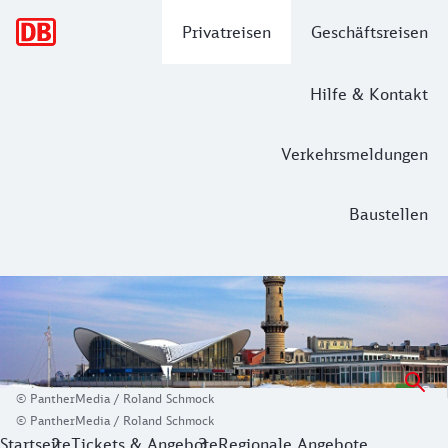
Hauptnavigation
Privatreisen
Geschäftsreisen
Hilfe & Kontakt
Verkehrsmeldungen
Baustellen
Mecklenburg-Vorpommern-Ticket (Frei
Mit dem Mecklenburg-Vorpommern-Ticket (Freitag - Sonnta
© PantherMedia / Roland Schmock
© PantherMedia / Roland Schmock
Startseite
Tickets & Angebote
Regionale Angebote