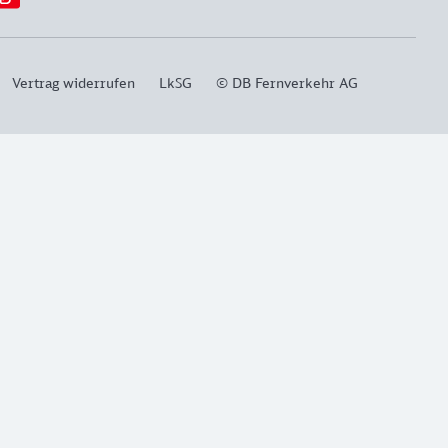
Vertrag widerrufen
LkSG
© DB Fernverkehr AG