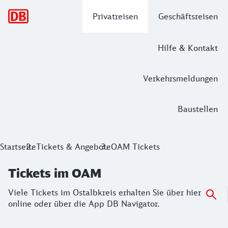
Hauptnavigation
Privatreisen
Geschäftsreisen
Hilfe & Kontakt
Verkehrsmeldungen
Baustellen
Tickets im OAM
Startseite
Tickets & Angebote
OAM Tickets
Viele Tickets im Ostalbkreis erhalten Sie über hier online 
Tickets im OAM
Viele Tickets im Ostalbkreis erhalten Sie über hier
online oder über die App DB Navigator.