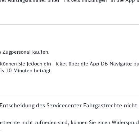
der Auftragsnummer unter "Tickets hinzufügen" in die App l
m Zugpersonal kaufen.
 können Sie jedoch ein Ticket über die App DB Navigator b
s 10 Minuten beträgt.
ntscheidung des Servicecenter Fahrgastrechte nicht
astrechte nicht zufrieden sind, können Sie einen Widerspruc
.