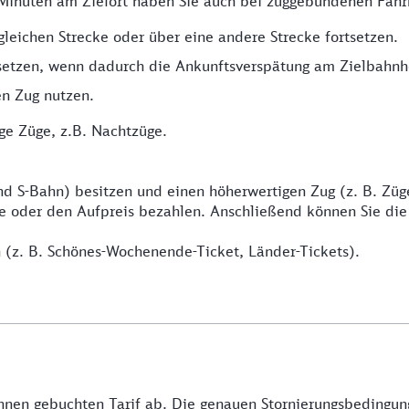
Minuten am Zielort haben Sie auch bei zuggebundenen Fahr
gleichen Strecke oder über eine andere Strecke fortsetzen.
tsetzen, wenn dadurch die Ankunftsverspätung am Zielbahnh
en Zug nutzen.
ge Züge, z.B. Nachtzüge.
d S-Bahn) besitzen und einen höherwertigen Zug (z. B. Züg
rte oder den Aufpreis bezahlen. Anschließend können Sie di
n (z. B. Schönes-Wochenende-Ticket, Länder-Tickets).
Ihnen gebuchten Tarif ab. Die genauen Stornierungsbedingung