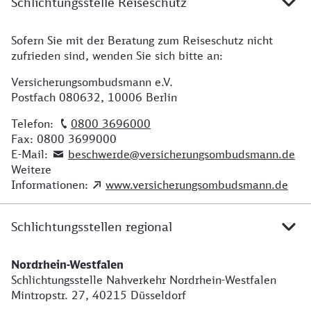
Schlichtungsstelle Reiseschutz
Sofern Sie mit der Beratung zum Reiseschutz nicht
Adresse Beratung Versicherungsombudsmann
zufrieden sind, wenden Sie sich bitte an:
Versicherungsombudsmann e.V.
Postfach 080632, 10006 Berlin
Telefon:
0800 3696000
Fax: 0800 3699000
E-Mail:
beschwerde@versicherungsombudsmann.de
Weitere
Informationen:
www.versicherungsombudsmann.de
Schlichtungsstellen regional
Nordrhein-Westfalen
Adresse Schlichtungsstelle regional
Schlichtungsstelle Nahverkehr Nordrhein-Westfalen
Mintropstr. 27, 40215 Düsseldorf