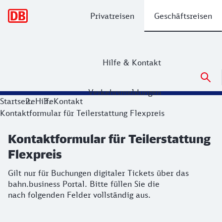
Hauptnavigation
Privatreisen
Geschäftsreisen
Hilfe & Kontakt
Verkehrsmeldungen
Kontaktformular für Teilerstattung Fl
Startseite
Hilfe
Kontakt
Kontaktformular für Teilerstattung Flexpreis
Gilt nur für Buchungen digitaler Tickets über das bahn.busin
nach folgenden Felder vollständig aus.
Kontaktformular für Teilerstattung
Flexpreis
Gilt nur für Buchungen digitaler Tickets über das
bahn.business Portal. Bitte füllen Sie die
nach folgenden Felder vollständig aus.