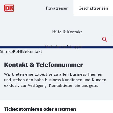
Hauptnavigation
Privatreisen
Geschäftsreisen
Hilfe & Kontakt
Verkehrsmeldungen
Kontakt & Telefonnummer
Startseite
Hilfe
Kontakt
Wir bieten eine Expertise zu allen Business-Themen und st
Kontakt & Telefonnummer
Wir bieten eine Expertise zu allen Business-Themen
und stehen den bahn.business Kundinnen und Kunden
exklusiv zur Verfügung. Kontaktieren Sie uns gern.
Ticket stornieren oder erstatten