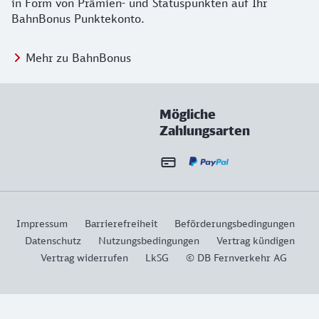
in Form von Prämien- und Statuspunkten auf Ihr
BahnBonus Punktekonto.
Mehr zu BahnBonus
Mögliche
Zahlungsarten
Impressum
Barrierefreiheit
Beförderungsbedingungen
Datenschutz
Nutzungsbedingungen
Vertrag kündigen
Vertrag widerrufen
LkSG
© DB Fernverkehr AG