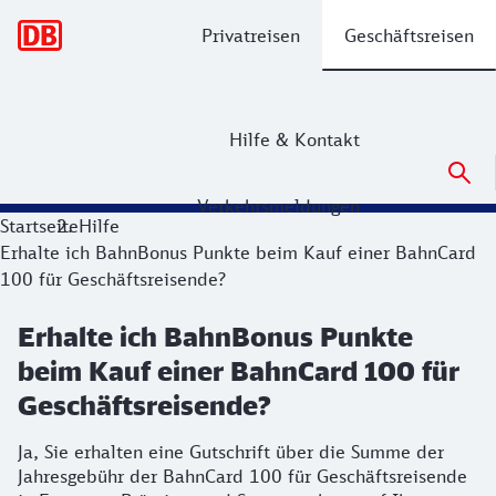
Hauptnavigation
Privatreisen
Geschäftsreisen
Hilfe & Kontakt
Verkehrsmeldungen
Startseite
Hilfe
Erhalte ich BahnBonus Punkte beim Kauf einer BahnCard
100 für Geschäftsreisende?
Erhalte ich BahnBonus Punkte
beim Kauf einer BahnCard 100 für
Geschäftsreisende?
Ja, Sie erhalten eine Gutschrift über die Summe der
Jahresgebühr der BahnCard 100 für Geschäftsreisende