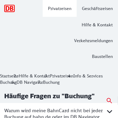
Hauptnavigation
Privatreisen
Geschäftsreisen
Hilfe & Kontakt
Verkehrsmeldungen
Baustellen
Startseite
Hilfe & Kontakt
Privatreisen
Info & Services
Buchung
DB Navigator
Buchung
Häufige Fragen zu "Buchung"
Warum wird meine BahnCard nicht bei jeder
Buchung auf bahn.de oder im DB Navigator