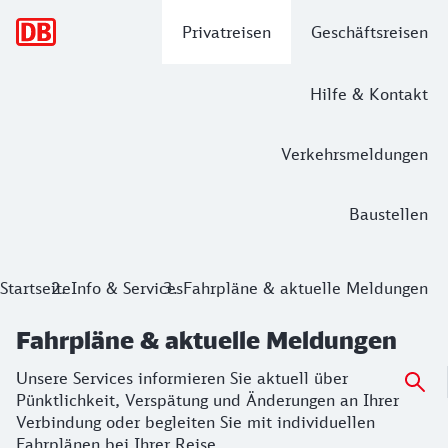
Hauptnavigation
Privatreisen
Geschäftsreisen
Hilfe & Kontakt
Verkehrsmeldungen
Baustellen
Fahrpläne & aktuelle Meldungen
Startseite
Info & Services
Fahrpläne & aktuelle Meldungen
Unsere Services informieren Sie aktuell über Pünktlichkeit
Fahrpläne & aktuelle Meldungen
Unsere Services informieren Sie aktuell über
Pünktlichkeit, Verspätung und Änderungen an Ihrer
Verbindung oder begleiten Sie mit individuellen
Fahrplänen bei Ihrer Reise.