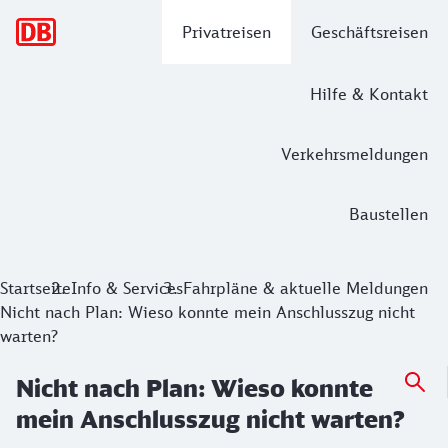
Hauptnavigation
Privatreisen
Geschäftsreisen
Hilfe & Kontakt
Verkehrsmeldungen
Baustellen
Nicht nach Plan: Wieso konnte mein A
Startseite
Info & Services
Fahrpläne & aktuelle Meldungen
Nicht nach Plan: Wieso konnte mein Anschlusszug nicht
Es kommt bei Verspätungen vor, dass ein Anschlusszug nicht
warten?
Nicht nach Plan: Wieso konnte
mein Anschlusszug nicht warten?