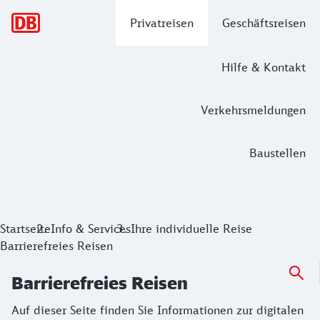
Hauptnavigation
Privatreisen
Geschäftsreisen
Hilfe & Kontakt
Verkehrsmeldungen
Baustellen
Barrierefreies Reisen
Auf dieser Seite finden Sie Informationen zur digitalen R
Startseite
Info & Services
Ihre individuelle Reise
Barrierefreies Reisen
Barrierefreies Reisen
Auf dieser Seite finden Sie Informationen zur digitalen