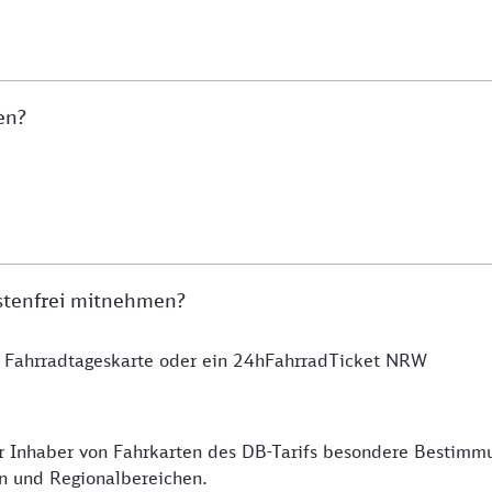
en?
stenfrei mitnehmen?
e Fahrradtageskarte oder ein 24hFahrradTicket NRW
für Inhaber von Fahrkarten des DB-Tarifs besondere Bestim
en und Regionalbereichen.