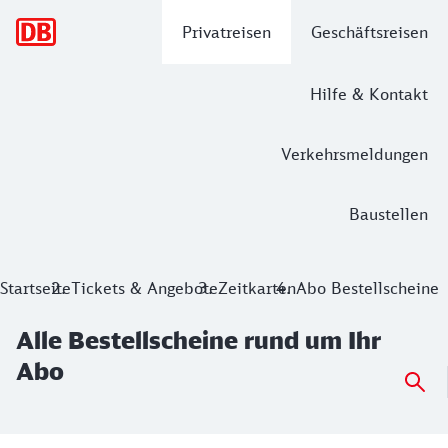
Hauptnavigation
Privatreisen
Geschäftsreisen
Hilfe & Kontakt
Verkehrsmeldungen
Baustellen
Alle Bestellscheine rund um Ihr Abo
Startseite
Tickets & Angebote
Zeitkarten
Abo Bestellscheine
Alle Bestellscheine rund um Ihr
Abo