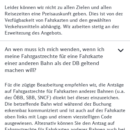
Leider können wir nicht zu allen Zielen und allen
Für mein gewünschtes Ziel erhalte ich keinen Preis. M
Reisezeiten eine Preisauskunft geben. Dies ist von der
Verfügbarkeit von Fahrkarten und den gewählten
Verkehrsmitteln abhängig. Wir arbeiten stetig an der
Erweiterung des Angebots.
An wen muss ich mich wenden, wenn ich
meine Fahrgastrechte für eine Fahrkarte
einer anderen Bahn als der DB geltend
machen will?
Für die zügige Bearbeitung empfehlen wir, die Anträge
An wen muss ich mich wenden, wenn ich meine Fahrgast
auf Fahrgastrechte für Fahrkarten anderer Bahnen (u.a.
der ÖBB, SBB, SNCF) direkt bei dieser einzureichen.
Die betreffende Bahn wird während der Buchung
erkennbar kommuniziert und ist auch auf der Fahrkarte
oben links mit Logo und einem vierstelligen Code
ausgewiesen. Alternativ können Sie den Antrag auf
Fahrgastrechte für Fahrkarten anderer Bahnen auch bei