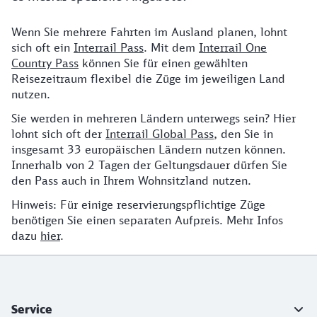
Wenn Sie mehrere Fahrten im Ausland planen, lohnt
Ich plane mehrere Fahrten im Ausland, gibt es hierfür
sich oft ein
Interrail Pass
. Mit dem
Interrail One
Country Pass
können Sie für einen gewählten
Reisezeitraum flexibel die Züge im jeweiligen Land
nutzen.
Sie werden in mehreren Ländern unterwegs sein? Hier
lohnt sich oft der
Interrail Global Pass
, den Sie in
insgesamt 33 europäischen Ländern nutzen können.
Innerhalb von 2 Tagen der Geltungsdauer dürfen Sie
den Pass auch in Ihrem Wohnsitzland nutzen.
Hinweis: Für einige reservierungspflichtige Züge
benötigen Sie einen separaten Aufpreis. Mehr Infos
dazu
hier
.
Weiterführende Informationen
Service