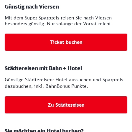
Ihre Buchungsmöglichkeiten
Günstig nach Viersen
Mit dem Super Sparpreis reisen Sie nach Viersen
besonders günstig. Nur solange der Vorrat reicht.
Ticket buchen
Städtereisen mit Bahn + Hotel
Günstige Städtereisen: Hotel aussuchen und Sparpreis
dazubuchen, inkl. BahnBonus Punkte.
Zu Städtereisen
Sie möchten ein Hotel buchen?