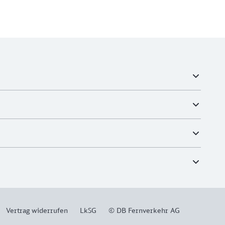
Vertrag widerrufen
LkSG
© DB Fernverkehr AG