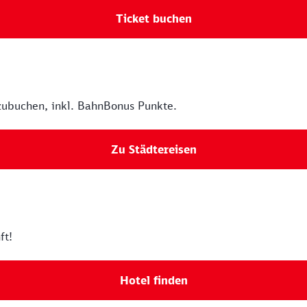
Ticket buchen
zubuchen, inkl. BahnBonus Punkte.
Zu Städtereisen
ft!
Hotel finden