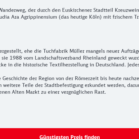
Wanderweg, der durch den Euskirchener Stadtteil Kreuzwein
dia Ara Agrippinensium (das heutige Köln) mit frischem Tri
rgestellt, ehe die Tuchfabrik Müller mangels neuer Aufträg
em sie 1988 vom Landschaftsverband Rheinland geweckt wurde
e in die historische Textilherstellung in Deutschland. Jedes
 Geschichte der Region von der Römerzeit bis heute nachzei
en weitere Teile der Stadtbefestigung erkundet werden, dar
nen Alten Markt zu einer vergnüglichen Rast.
Günstigsten Preis finden