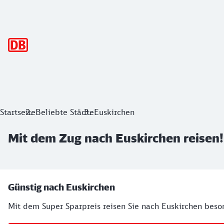
Hauptnavigation
Mit dem Zug nach Euskirchen reisen!
Startseite
Beliebte Städte
Euskirchen
Mit dem Zug nach Euskirchen reisen!
Ihre Buchungsmöglichkeiten
Günstig nach Euskirchen
Mit dem Super Sparpreis reisen Sie nach Euskirchen beson