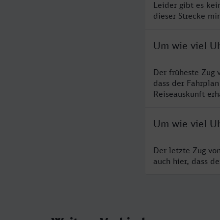
Leider gibt es ke
dieser Strecke mi
Um wie viel U
Der früheste Zug 
dass der Fahrplan
Reiseauskunft erha
Um wie viel U
Der letzte Zug vo
auch hier, dass d