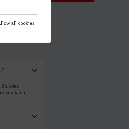
n?
1 Stunden
rtagen kann