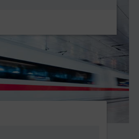
Metanavigatio