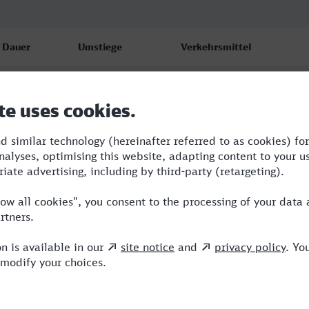
Dauer
Umstiege
Verkehrsmittel
1:06
1
RTB,NX
1:06
1
RTB,NX
1:06
1
RTB,NX