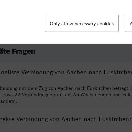
llte Fragen
chnellste Verbindung von Aachen nach Euskirche
rbindung mit dem Zug von Aachen nach Euskirchen beträgt 
t etwa 22 Verbindungen pro Tag. An Wochenenden und Feie
 ändern.
direkte Verbindung von Aachen nach Euskirchen?