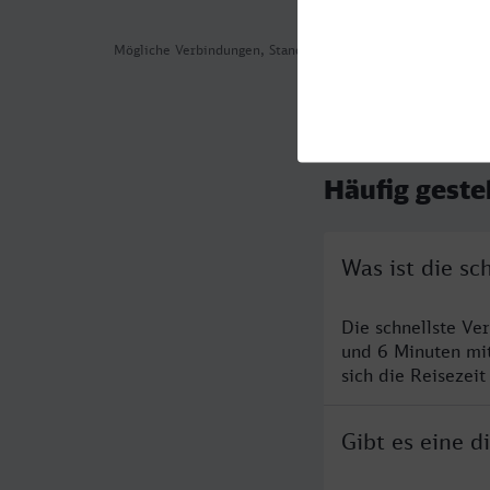
Mögliche Verbindungen, Stand: 2026-08-08 06:40
Häufig geste
Was ist die s
Die schnellste Ve
und 6 Minuten mi
sich die Reisezeit
Gibt es eine 