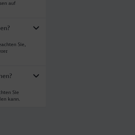
sen auf
hen?
eachten Sie,
erer
chen?
chten Sie
den kann.