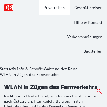
Hauptnavigation
Privatreisen
Geschäftsreisen
Hilfe & Kontakt
Verkehrsmeldungen
Baustellen
WLAN in Zügen des Fernverkehrs
Startseite
Info & Services
Während der Reise
WLAN in Zügen des Fernverkehrs
Nicht nur in Deutschland, sondern auch auf Fahrten nach Ö
WLAN in Zügen des Fernverkehrs
Nicht nur in Deutschland, sondern auch auf Fahrten
nach Österreich, Frankreich, Belgien, in den
Niederlanden und in der Schweiz, können Sie