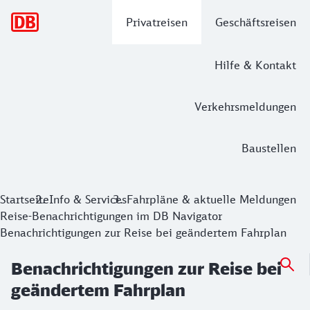
Hauptnavigation
Privatreisen
Geschäftsreisen
Hilfe & Kontakt
Verkehrsmeldungen
Baustellen
Benachrichtigungen zur Reise bei ge
Startseite
Info & Services
Fahrpläne & aktuelle Meldungen
Reise-Benachrichtigungen im DB Navigator
Sie haben eine Benachrichtigung zu Ihrer Reise erhalten, 
Benachrichtigungen zur Reise bei geändertem Fahrplan
Benachrichtigungen zur Reise bei
geändertem Fahrplan