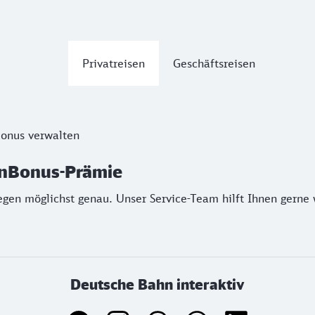
Privatreisen
Geschäftsreisen
nBonus-Prämie
onus verwalten
en möglichst genau. Unser Service-Team hilft Ihnen gerne we
hnBonus-Prämie
egen möglichst genau. Unser Service-Team hilft Ihnen gerne 
Deutsche Bahn interaktiv