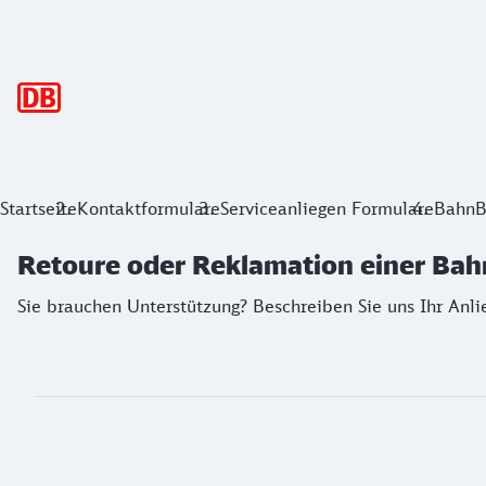
Hauptnavigation
Retoure oder Reklamation einer Bah
Startseite
Kontaktformulare
Serviceanliegen Formulare
BahnB
Sie brauchen Unterstützung? Beschreiben Sie uns Ihr Anlieg
Retoure oder Reklamation einer Ba
Sie brauchen Unterstützung? Beschreiben Sie uns Ihr Anli
Formular