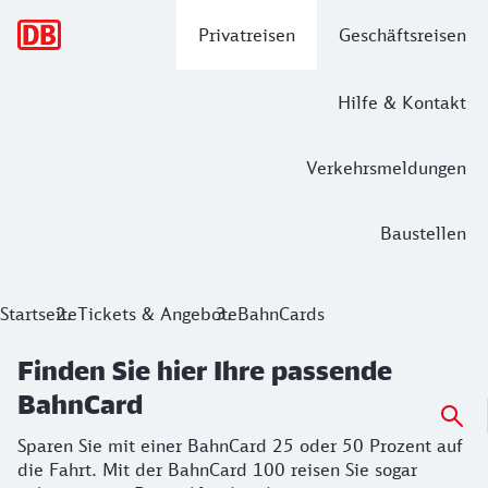
Hauptnavigation
Privatreisen
Geschäftsreisen
Hilfe & Kontakt
Verkehrsmeldungen
Baustellen
Finden Sie hier Ihre passende BahnCa
Startseite
Tickets & Angebote
BahnCards
Sparen Sie mit einer BahnCard 25 oder 50 Prozent auf die F
Finden Sie hier Ihre passende
BahnCard
Sparen Sie mit einer BahnCard 25 oder 50 Prozent auf
die Fahrt. Mit der BahnCard 100 reisen Sie sogar