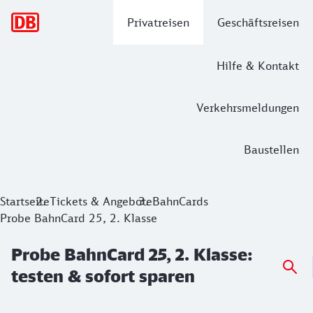
Hauptnavigation
Privatreisen
Geschäftsreisen
Hilfe & Kontakt
Verkehrsmeldungen
Baustellen
Probe BahnCard 25, 2. Klasse: testen 
Startseite
Tickets & Angebote
BahnCards
Probe BahnCard 25, 2. Klasse
Probe BahnCard 25, 2. Klasse:
testen & sofort sparen