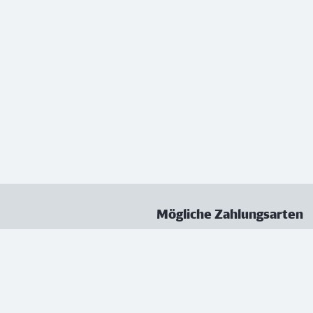
Mögliche Zahlungsarten
ungen
Datenschutz
Nutzungsbedingungen
Vertrag kündigen