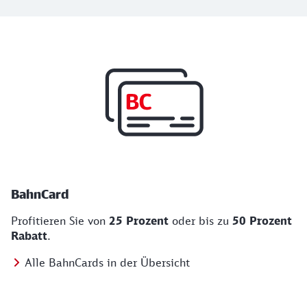
Top Angebote
BahnCard, BahnBonus und Urlaub und Städt
BahnCard
Profitieren Sie von
25 Prozent
oder bis zu
50 Prozent
Rabatt
.
Alle BahnCards in der Übersicht