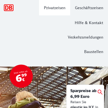
Hauptnavigation
Privatreisen
Geschäftsreisen
Hilfe & Kontakt
Verkehrsmeldungen
Baustellen
Top Angebot
Bahn Tickets & Services
Jetzt schon ab
6
99
€
Sparpreise ab
6,99 Euro
Reisen Sie
günstig im ICE
in