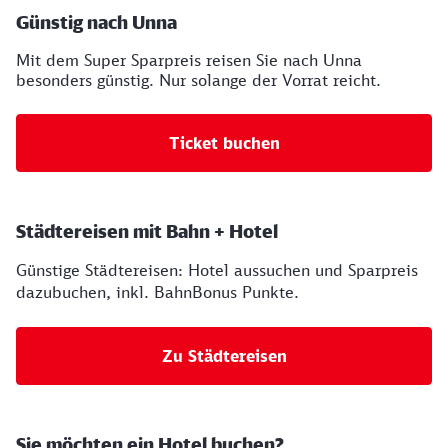
Ihre Buchungsmöglichkeiten
Günstig nach Unna
Mit dem Super Sparpreis reisen Sie nach Unna
besonders günstig. Nur solange der Vorrat reicht.
Ticket buchen
Städtereisen mit Bahn + Hotel
Günstige Städtereisen: Hotel aussuchen und Sparpreis
dazubuchen, inkl. BahnBonus Punkte.
Zu Städtereisen
Sie möchten ein Hotel buchen?