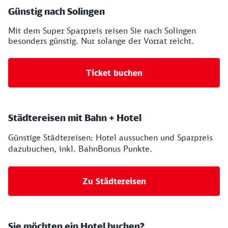
Ihre Buchungsmöglichkeiten
Günstig nach Solingen
Mit dem Super Sparpreis reisen Sie nach Solingen
besonders günstig. Nur solange der Vorrat reicht.
Ticket buchen
Städtereisen mit Bahn + Hotel
Günstige Städtereisen: Hotel aussuchen und Sparpreis
dazubuchen, inkl. BahnBonus Punkte.
Zu Städtereisen
Sie möchten ein Hotel buchen?