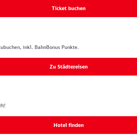
Ticket buchen
zubuchen, inkl. BahnBonus Punkte.
Zu Städtereisen
ft!
Hotel finden