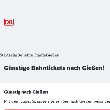
Hauptnavigation
Günstige Bahntickets nach Gießen!
Startseite
Beliebte Städte
Gießen
Günstige Bahntickets nach Gießen!
Ihre Buchungsmöglichkeiten
Günstig nach Gießen
Mit dem Super Sparpreis reisen Sie nach Gießen besonders