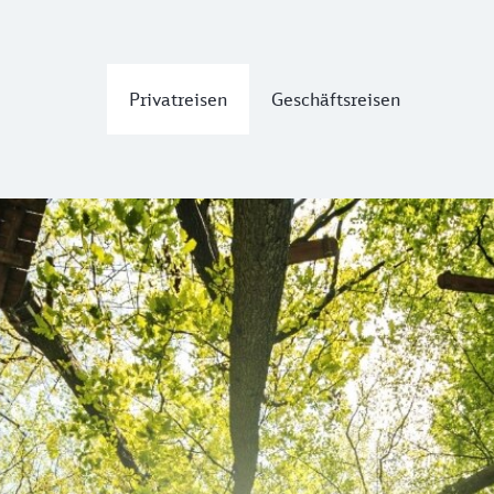
Privatreisen
Geschäftsreisen
rk im Forst
kerl: den Kletterpark Seilpark im Forst. Der Seilpark biete