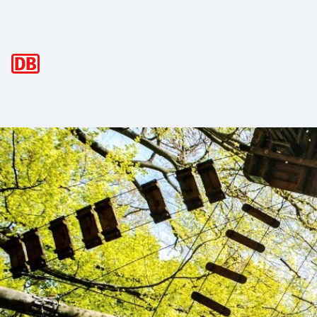
Hauptnavigation
Mit der Bahn in den Kletterpark Seilpa
Für alle furchtlosen Klettermaxe ein ganz besonderes Schman