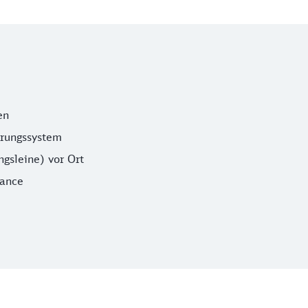
en
erungssystem
gsleine) vor Ort
lance