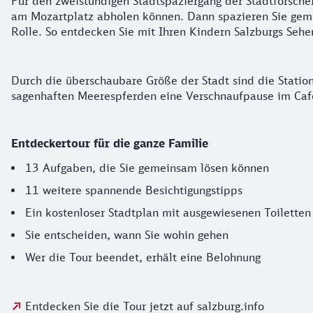
Für den zweistündigen Stadtspaziergang der Stadtforsche
am Mozartplatz abholen können. Dann spazieren Sie gemüt
Rolle. So entdecken Sie mit Ihren Kindern Salzburgs Seh
Sonstige Infos
Durch die überschaubare Größe der Stadt sind die Statio
sagenhaften Meerespferden eine Verschnaufpause im Café
Entdeckertour für die ganze Familie
13 Aufgaben, die Sie gemeinsam lösen können
11 weitere spannende Besichtigungstipps
Ein kostenloser Stadtplan mit ausgewiesenen Toiletten
Sie entscheiden, wann Sie wohin gehen
Wer die Tour beendet, erhält eine Belohnung
Entdecken Sie die Tour jetzt auf salzburg.info