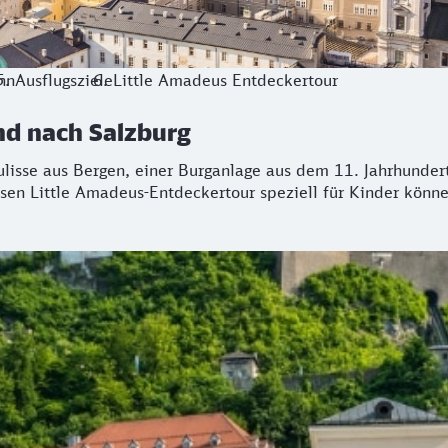
hn
Ausflugsziele
Little Amadeus Entdeckertour
nd nach Salzburg
isse aus Bergen, einer Burganlage aus dem 11. Jahrhundert,
osen Little Amadeus-Entdeckertour speziell für Kinder könn