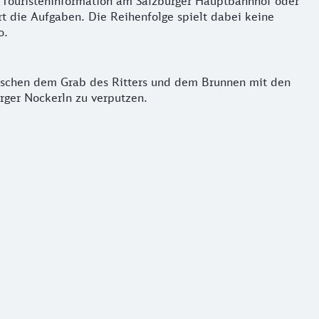
er Touristeninformation am Salzburger Hauptbahnhof oder
t die Aufgaben. Die Reihenfolge spielt dabei keine
o.
zwischen dem Grab des Ritters und dem Brunnen mit den
rger Nockerln zu verputzen.