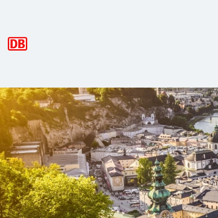
Hauptnavigation
Auf den Spuren Mozarts: Mit dem Kin
Die Mozartstadt liegt inmitten einer atemberaubenden Kulis