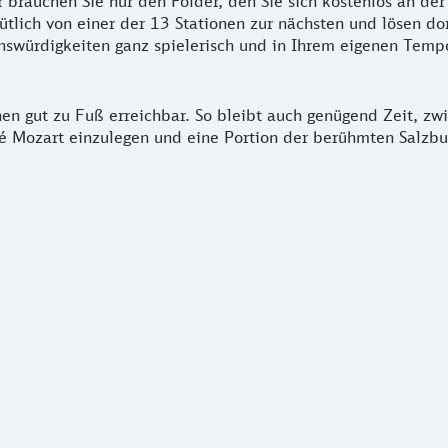
r brauchen Sie nur den Folder, den Sie sich kostenlos an d
lich von einer der 13 Stationen zur nächsten und lösen dor
enswürdigkeiten ganz spielerisch und in Ihrem eigenen Temp
nen gut zu Fuß erreichbar. So bleibt auch genügend Zeit, 
 Mozart einzulegen und eine Portion der berühmten Salzbu