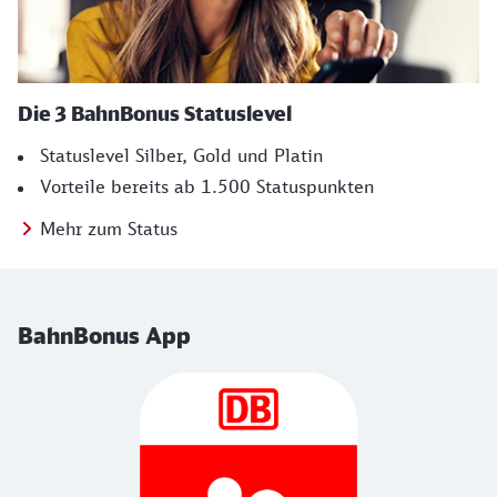
Die 3 BahnBonus Statuslevel
Statuslevel Silber, Gold und Platin
Vorteile bereits ab 1.500 Statuspunkten
Mehr zum Status
BahnBonus App