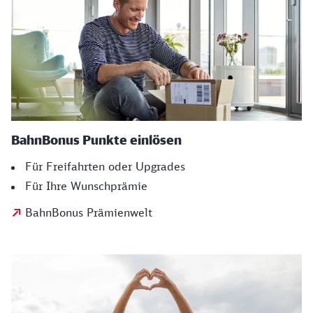
BahnBonus Punkte einlösen
Für Freifahrten oder Upgrades
Für Ihre Wunschprämie
BahnBonus Prämienwelt