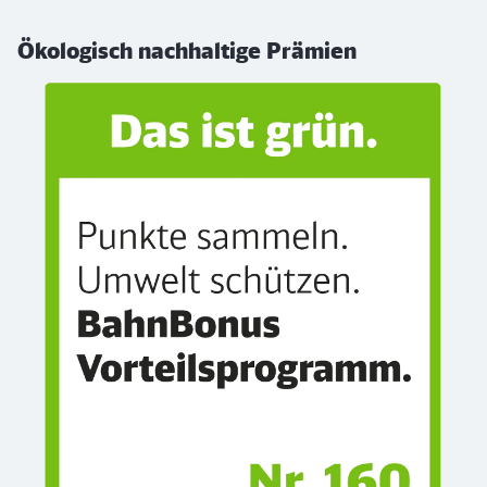
Ökologisch nachhaltige Prämien