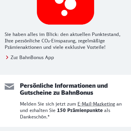
Sie haben alles im Blick: den aktuellen Punktestand,
Ihre persönliche CO₂-Einsparung, regelmäßige
Prämienaktionen und viele exklusive Vorteile!
Zur BahnBonus App
Persönliche Informationen und
Gutscheine zu BahnBonus
Melden Sie sich jetzt zum
E-Mail-Marketing
an
und erhalten Sie
150 Prämienpunkte
als
Dankeschön.*