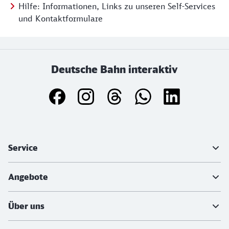
Hilfe: Informationen, Links zu unseren Self-Services
und Kontaktformulare
Deutsche Bahn interaktiv
Weiterführende Informationen
Service
Angebote
Über uns